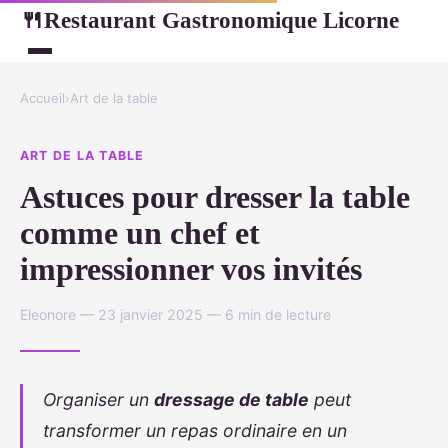
Restaurant Gastronomique Licorne
🍴
Accueil
›
Art de la table
ART DE LA TABLE
Astuces pour dresser la table
comme un chef et
impressionner vos invités
Eleonore — 23 janvier 2025 — 6 min de lecture
Organiser un
dressage de table
peut
transformer un repas ordinaire en un